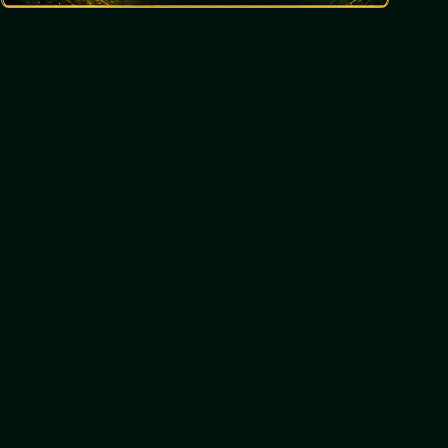
分。
娱乐设施的多样性
与强大的体育文化相辅相成的是米兰丰富的娱乐设
施。从豪华的剧院到活跃的音乐场所，再到顶级的餐
饮体验，米兰都能满足各类人群的需求。
在米兰，观
赏一场现场音乐演出或者一部新的戏剧，几乎是每个
人生活中的一部分
。这些精彩的娱乐活动与体育赛事
交相辉映，形成了城市独特的文化风景线。
一个典型的例子是每年举办的米兰设计周。这个活动
吸引了来自世界各地的观众，尽管它以设计为主题，
但体育元素的渗透也不可忽视。在这一周，许多体育
品牌会与艺术家合作，展示其产品与创新。这种跨界