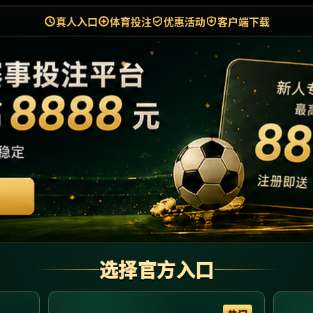
首页
米兰体育网页版
米兰体育app
App下载
育资讯、赛事直播和精彩瞬