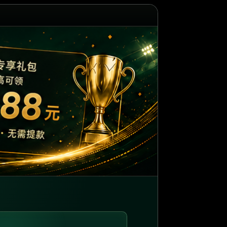
联系方式
关于我们