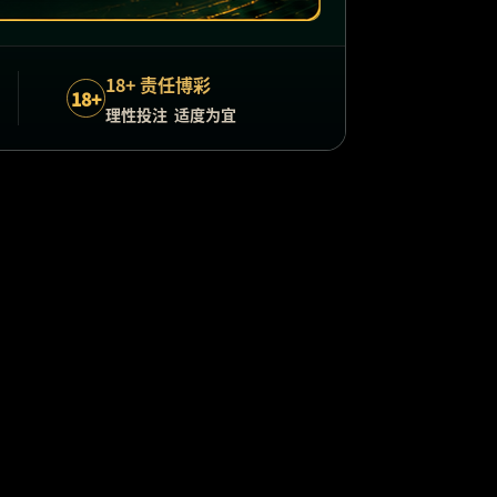
安全登录器
采用轻量化架构与加密访问机制，适配多种设备系
统，有效防劫持、防屏蔽，保障平台访问安全性和
数据一致性。
立即下载