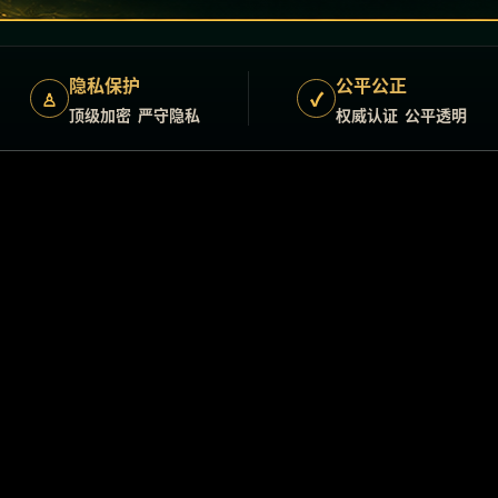
体育App
聚合热门体育赛事，覆盖足球、篮球、电竞等领
域，提供数据查询、直播内容与资讯提醒，助您快
速掌握赛场动向。
立即下载